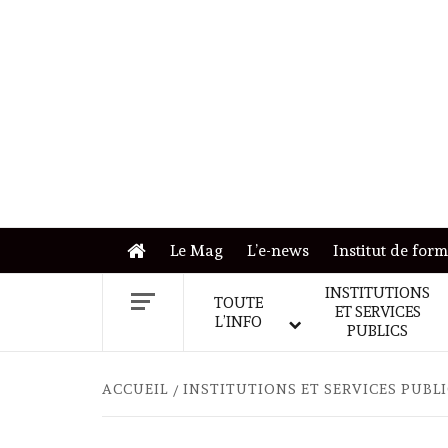
Skip
to
content
Le Mag
L’e-news
Institut de for
INSTITUTIONS
TOUTE
ET SERVICES
L’INFO
PUBLICS
ACCUEIL
INSTITUTIONS ET SERVICES PUBL