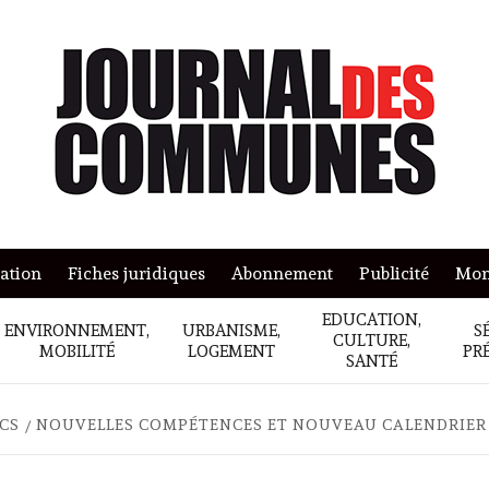
mation
Fiches juridiques
Abonnement
Publicité
Mon
EDUCATION,
ENVIRONNEMENT,
URBANISME,
S
CULTURE,
MOBILITÉ
LOGEMENT
PR
SANTÉ
ICS
NOUVELLES COMPÉTENCES ET NOUVEAU CALENDRIER