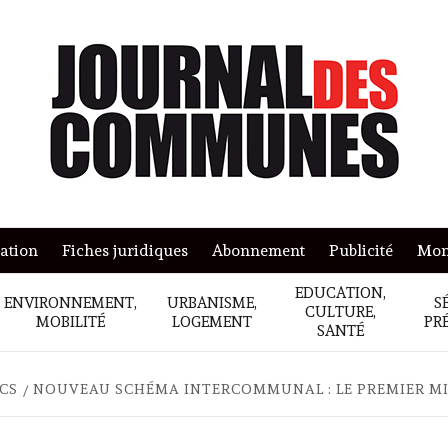
mation
Fiches juridiques
Abonnement
Publicité
Mon
EDUCATION,
ENVIRONNEMENT,
URBANISME,
S
CULTURE,
MOBILITÉ
LOGEMENT
PR
SANTÉ
ICS
NOUVEAU SCHÉMA INTERCOMMUNAL : LE PREMIER MI