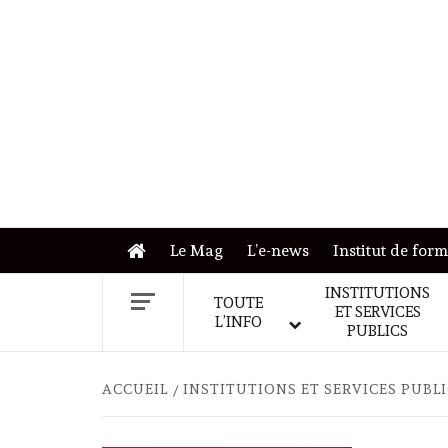
Skip
to
content
Le Mag
L’e-news
Institut de for
INSTITUTIONS
TOUTE
ET SERVICES
L’INFO
PUBLICS
ACCUEIL
INSTITUTIONS ET SERVICES PUBL