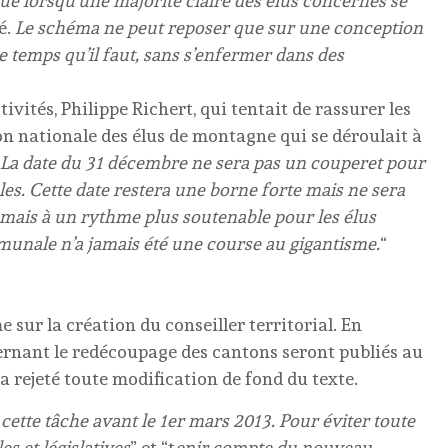
e lorsqu’une majorité claire des élus concernés se
é.
Le schéma ne peut reposer que sur une conception
le temps qu’il faut, sans s’enfermer dans des
ctivités, Philippe Richert, qui tentait de rassurer les
on nationale des élus de montagne qui se déroulait à
La date du 31 décembre ne sera pas un couperet pour
es. Cette date restera une borne forte mais ne sera
 mais à un rythme plus soutenable pour les élus
munale n’a jamais été une course au gigantisme.
“
e sur la création du conseiller territorial. En
ernant le redécoupage des cantons seront publiés au
a rejeté toute modification de fond du texte.
ette tâche avant le 1er mars 2013. Pour éviter toute
es et législatives
” et “t
enir compte du nouveau