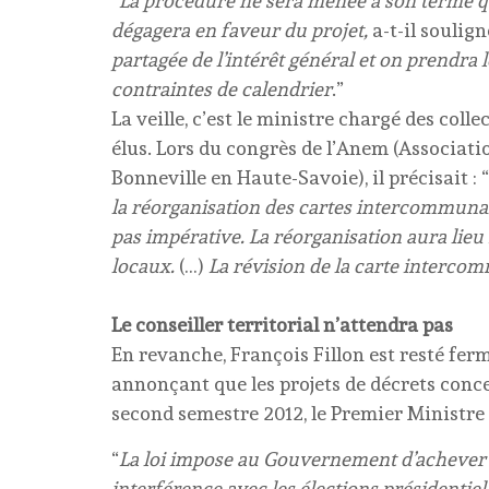
“
La procédure ne sera menée à son terme qu
dégagera en faveur du projet,
a-t-il soulign
partagée de l’intérêt général et on prendra 
contraintes de calendrier
.”
La veille, c’est le ministre chargé des colle
élus. Lors du congrès de l’Anem (Associati
Bonneville en Haute-Savoie), il précisait : “
la réorganisation des cartes intercommunal
pas impérative. La réorganisation aura lieu
locaux.
(…)
La révision de la carte intercom
Le conseiller territorial n’attendra pas
En revanche, François Fillon est resté ferm
annonçant que les projets de décrets conc
second semestre 2012, le Premier Ministre 
“
La loi impose au Gouvernement d’achever c
interférence avec les élections présidentiell