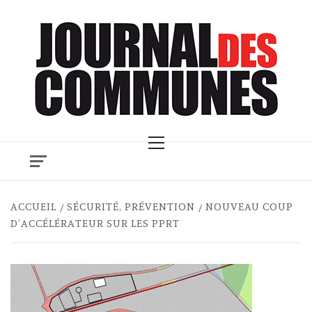
Skip
to
content
Primary
Menu
ACCUEIL
SÉCURITÉ, PRÉVENTION
NOUVEAU COUP
D’ACCÉLÉRATEUR SUR LES PPRT