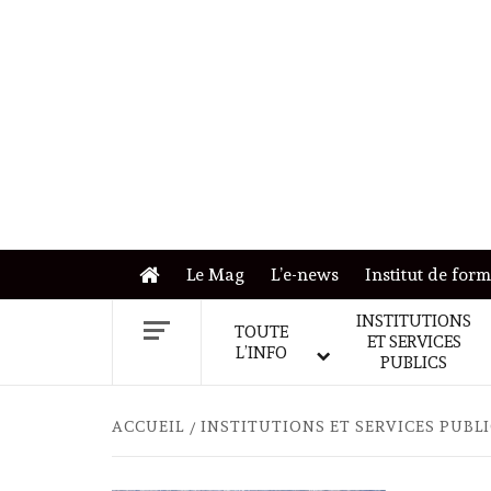
Skip
to
content
Le Mag
L’e-news
Institut de for
INSTITUTIONS
TOUTE
ET SERVICES
L’INFO
PUBLICS
ACCUEIL
INSTITUTIONS ET SERVICES PUBL