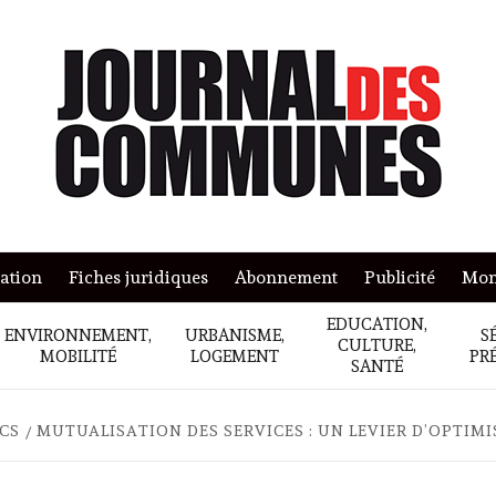
mation
Fiches juridiques
Abonnement
Publicité
Mon
EDUCATION,
ENVIRONNEMENT,
URBANISME,
S
CULTURE,
MOBILITÉ
LOGEMENT
PR
SANTÉ
ICS
MUTUALISATION DES SERVICES : UN LEVIER D’OPTIM