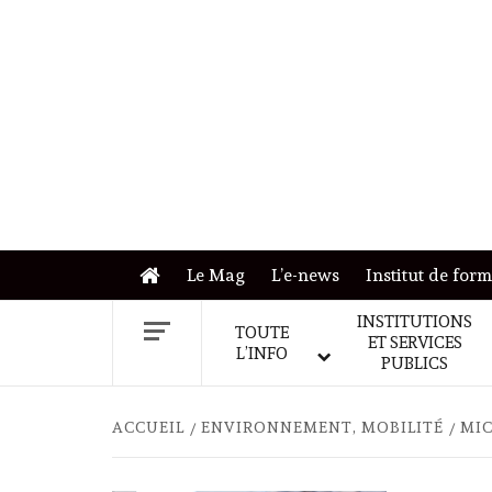
Skip
to
content
Le Mag
L’e-news
Institut de for
INSTITUTIONS
TOUTE
ET SERVICES
L’INFO
PUBLICS
ACCUEIL
ENVIRONNEMENT, MOBILITÉ
MIC