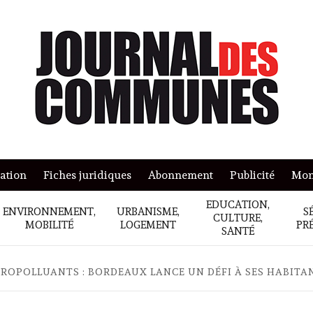
mation
Fiches juridiques
Abonnement
Publicité
Mon
EDUCATION,
ENVIRONNEMENT,
URBANISME,
S
CULTURE,
MOBILITÉ
LOGEMENT
PR
SANTÉ
ROPOLLUANTS : BORDEAUX LANCE UN DÉFI À SES HABITA