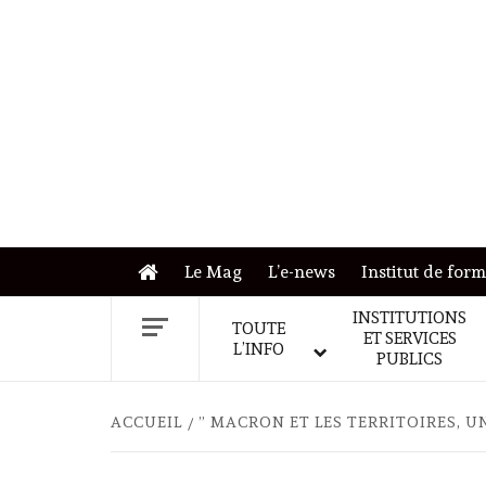
Skip
to
content
Le Mag
L’e-news
Institut de for
INSTITUTIONS
TOUTE
ET SERVICES
L’INFO
PUBLICS
ACCUEIL
” MACRON ET LES TERRITOIRES, U