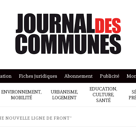
mation
Fiches juridiques
Abonnement
Publicité
Mon
EDUCATION,
ENVIRONNEMENT,
URBANISME,
S
CULTURE,
MOBILITÉ
LOGEMENT
PR
SANTÉ
NE NOUVELLE LIGNE DE FRONT”