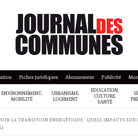
mation
Fiches juridiques
Abonnement
Publicité
Mon
EDUCATION,
ENVIRONNEMENT,
URBANISME,
S
CULTURE,
MOBILITÉ
LOGEMENT
PR
SANTÉ
 SUR LA TRANSITION ÉNERGÉTIQUE : QUELS IMPACTS SUR
L]