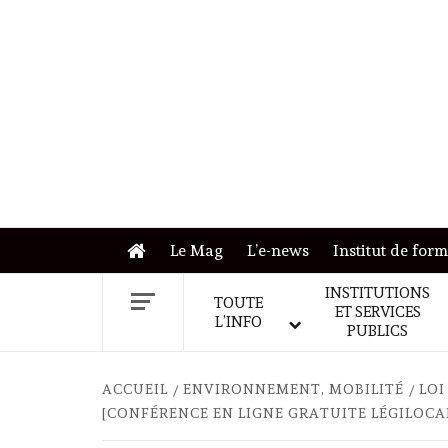
Skip
to
content
Le Mag
L’e-news
Institut de for
INSTITUTIONS
TOUTE
ET SERVICES
L’INFO
PUBLICS
ACCUEIL
ENVIRONNEMENT, MOBILITÉ
LOI
[CONFÉRENCE EN LIGNE GRATUITE LÉGILOCA