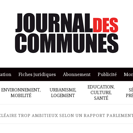
mation
Fiches juridiques
Abonnement
Publicité
Mon
EDUCATION,
ENVIRONNEMENT,
URBANISME,
S
CULTURE,
MOBILITÉ
LOGEMENT
PR
SANTÉ
UCLÉAIRE TROP AMBITIEUX SELON UN RAPPORT PARLEMEN