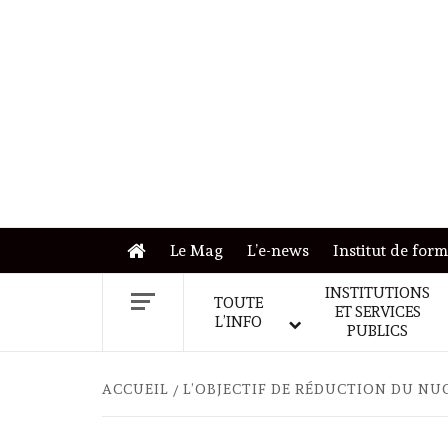
Skip
to
content
Le Mag
L’e-news
Institut de for
INSTITUTIONS
TOUTE
ET SERVICES
L’INFO
PUBLICS
ACCUEIL
L’OBJECTIF DE RÉDUCTION DU N