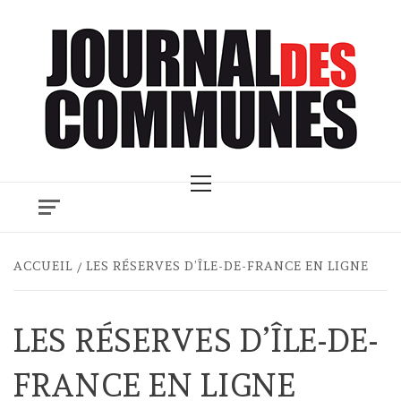
Skip
to
content
Primary
Menu
ACCUEIL
LES RÉSERVES D’ÎLE-DE-FRANCE EN LIGNE
LES RÉSERVES D’ÎLE-DE-
FRANCE EN LIGNE