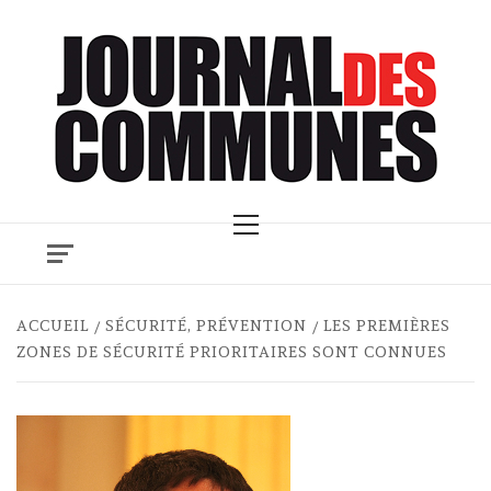
Skip
to
content
Primary
Menu
ACCUEIL
SÉCURITÉ, PRÉVENTION
LES PREMIÈRES
ZONES DE SÉCURITÉ PRIORITAIRES SONT CONNUES