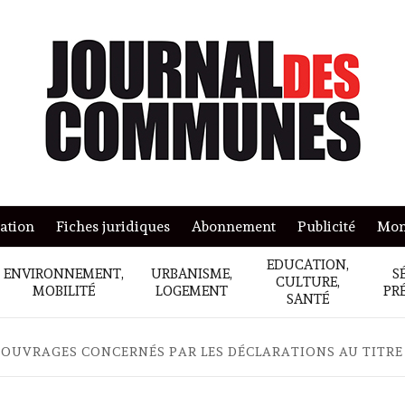
mation
Fiches juridiques
Abonnement
Publicité
Mon
EDUCATION,
ENVIRONNEMENT,
URBANISME,
S
CULTURE,
MOBILITÉ
LOGEMENT
PR
SANTÉ
 OUVRAGES CONCERNÉS PAR LES DÉCLARATIONS AU TITRE D