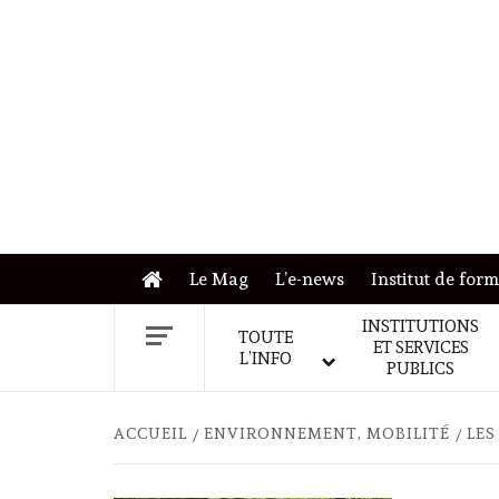
Skip
to
content
Le Mag
L’e-news
Institut de for
INSTITUTIONS
TOUTE
ET SERVICES
L’INFO
PUBLICS
ACCUEIL
ENVIRONNEMENT, MOBILITÉ
LES