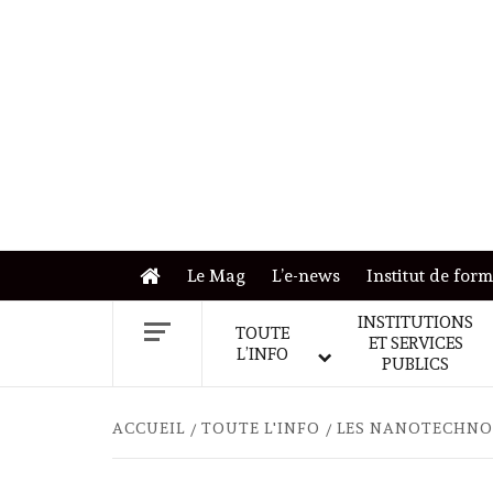
Skip
to
content
Le Mag
L’e-news
Institut de for
INSTITUTIONS
TOUTE
ET SERVICES
L’INFO
PUBLICS
ACCUEIL
TOUTE L'INFO
LES NANOTECHNOL