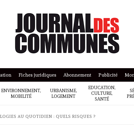
mation
Fiches juridiques
Abonnement
Publicité
Mon
EDUCATION,
ENVIRONNEMENT,
URBANISME,
S
CULTURE,
MOBILITÉ
LOGEMENT
PR
SANTÉ
OGIES AU QUOTIDIEN : QUELS RISQUES ?