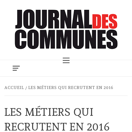
Skip
to
content
Primary
Menu
ACCUEIL
LES MÉTIERS QUI RECRUTENT EN 2016
LES MÉTIERS QUI
RECRUTENT EN 2016