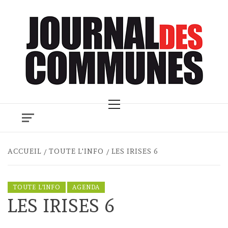
Skip
to
content
Primary
Menu
ACCUEIL
TOUTE L'INFO
LES IRISES 6
TOUTE L'INFO
AGENDA
LES IRISES 6