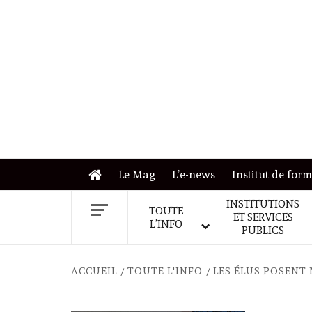
Skip
to
content
Le Mag
L’e-news
Institut de for
INSTITUTIONS
TOUTE
ET SERVICES
L’INFO
PUBLICS
ACCUEIL
TOUTE L'INFO
LES ÉLUS POSENT 