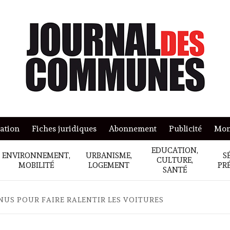
mation
Fiches juridiques
Abonnement
Publicité
Mon
EDUCATION,
ENVIRONNEMENT,
URBANISME,
S
CULTURE,
MOBILITÉ
LOGEMENT
PR
SANTÉ
NUS POUR FAIRE RALENTIR LES VOITURES