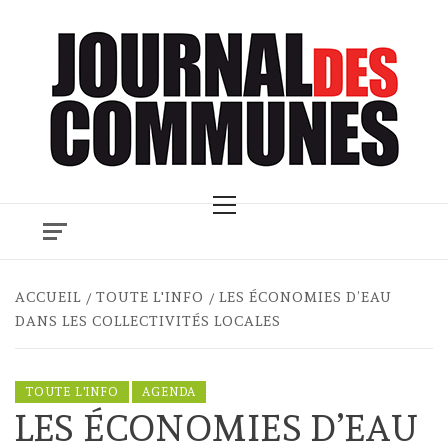
Skip
to
content
Primary
Menu
ACCUEIL
TOUTE L'INFO
LES ÉCONOMIES D’EAU
DANS LES COLLECTIVITÉS LOCALES
TOUTE L'INFO
AGENDA
LES ÉCONOMIES D’EAU