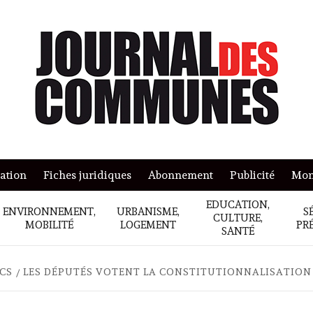
mation
Fiches juridiques
Abonnement
Publicité
Mon
EDUCATION,
ENVIRONNEMENT,
URBANISME,
S
CULTURE,
MOBILITÉ
LOGEMENT
PR
SANTÉ
ICS
LES DÉPUTÉS VOTENT LA CONSTITUTIONNALISATION 