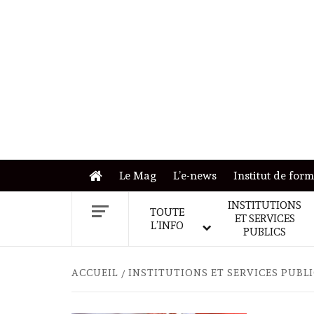
Skip
to
content
Le Mag
L’e-news
Institut de for
INSTITUTIONS
TOUTE
ET SERVICES
L’INFO
PUBLICS
ACCUEIL
INSTITUTIONS ET SERVICES PUBL