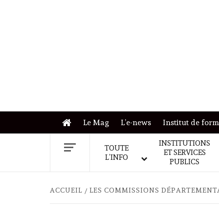
Skip
to
content
Le Mag
L’e-news
Institut de for
INSTITUTIONS
TOUTE
ET SERVICES
L’INFO
PUBLICS
ACCUEIL
LES COMMISSIONS DÉPARTEMENTA