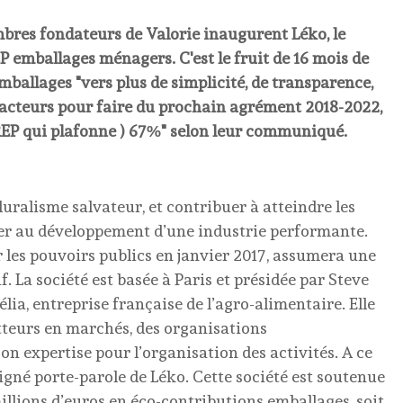
mbres fondateurs de Valorie inaugurent Léko, le
EP emballages ménagers. C'est le fruit de 16 mois de
Emballages "vers plus de simplicité, de transparence,
s acteurs pour faire du prochain agrément 2018-2022,
 REP qui plafonne ) 67%" selon leur communiqué.
luralisme salvateur, et contribuer à atteindre les
iper au développement d’une industrie performante.
ar les pouvoirs publics en janvier 2017, assumera une
f. La société est basée à Paris et présidée par Steve
ia, entreprise française de l’agro-alimentaire. Elle
etteurs en marchés, des organisations
on expertise pour l’organisation des activités. A ce
ésigné porte-parole de Léko. Cette société est soutenue
illions d’euros en éco-contributions emballages, soit