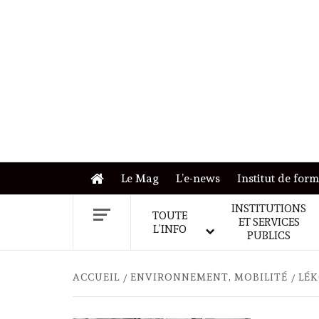
Skip
to
content
Le Mag
L’e-news
Institut de for
INSTITUTIONS
TOUTE
ET SERVICES
L’INFO
PUBLICS
ACCUEIL
ENVIRONNEMENT, MOBILITÉ
LÉK