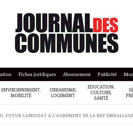
mation
Fiches juridiques
Abonnement
Publicité
Mon
EDUCATION,
ENVIRONNEMENT,
URBANISME,
S
CULTURE,
MOBILITÉ
LOGEMENT
PR
SANTÉ
O, FUTUR CANDIDAT À L’AGRÉMENT DE LA REP EMBALLAG