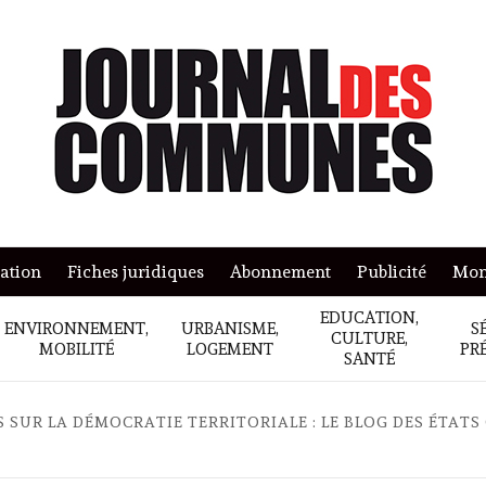
mation
Fiches juridiques
Abonnement
Publicité
Mon
EDUCATION,
ENVIRONNEMENT,
URBANISME,
S
CULTURE,
MOBILITÉ
LOGEMENT
PR
SANTÉ
S SUR LA DÉMOCRATIE TERRITORIALE : LE BLOG DES ÉTAT