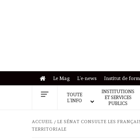
Skip
to
content
Le Mag
L’e-news
Institut de for
INSTITUTIONS
TOUTE
ET SERVICES
L’INFO
PUBLICS
ACCUEIL
LE SÉNAT CONSULTE LES FRANÇAI
TERRITORIALE