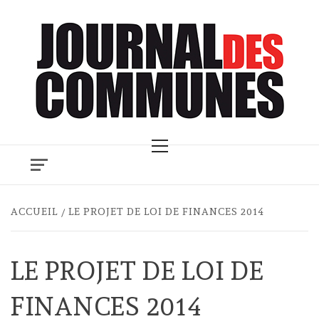
Skip
to
content
Primary
Menu
ACCUEIL
LE PROJET DE LOI DE FINANCES 2014
LE PROJET DE LOI DE
FINANCES 2014