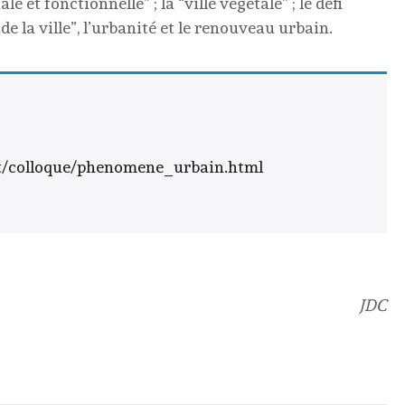
ale et fonctionnelle” ; la “ville végétale” ; le défi
s de la ville”, l’urbanité et le renouveau urbain.
t/colloque/phenomene_urbain.html
JDC