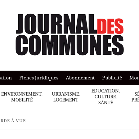
mation
Fiches juridiques
Abonnement
Publicité
Mon
EDUCATION,
ENVIRONNEMENT,
URBANISME,
S
CULTURE,
MOBILITÉ
LOGEMENT
PR
SANTÉ
ARDE À VUE