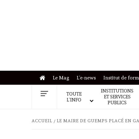
Skip
to
content
Le Mag
L’e-news
Institut de for
INSTITUTIONS
TOUTE
ET SERVICES
L’INFO
PUBLICS
ACCUEIL
LE MAIRE DE GUEMPS PLACÉ EN G