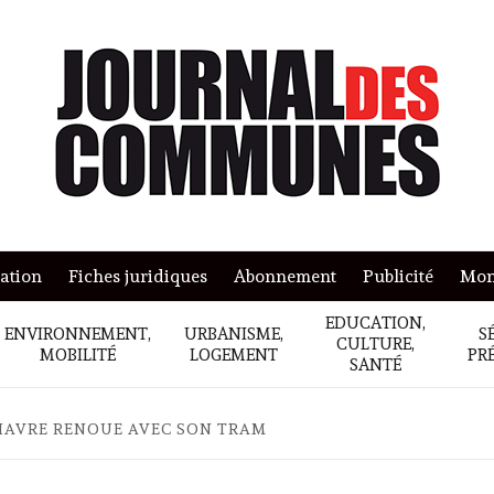
mation
Fiches juridiques
Abonnement
Publicité
Mon
EDUCATION,
ENVIRONNEMENT,
URBANISME,
S
CULTURE,
MOBILITÉ
LOGEMENT
PR
SANTÉ
HAVRE RENOUE AVEC SON TRAM