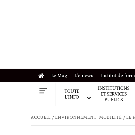
Skip
to
content
Le Mag
L’e-news
Institut de for
INSTITUTIONS
TOUTE
ET SERVICES
L’INFO
PUBLICS
ACCUEIL
ENVIRONNEMENT, MOBILITÉ
LE 