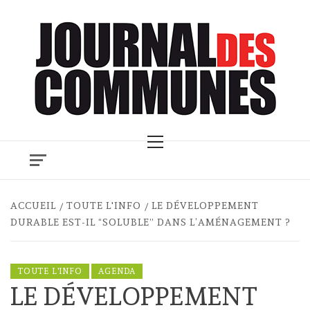
Skip
to
content
Primary
Menu
ACCUEIL
TOUTE L'INFO
LE DÉVELOPPEMENT
DURABLE EST-IL “SOLUBLE” DANS L’AMÉNAGEMENT ?
TOUTE L'INFO
AGENDA
LE DÉVELOPPEMENT