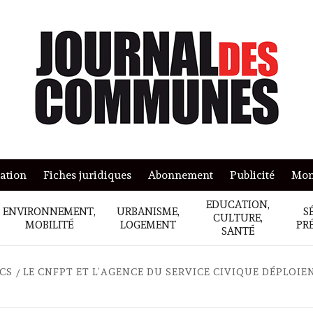
mation
Fiches juridiques
Abonnement
Publicité
Mon
EDUCATION,
ENVIRONNEMENT,
URBANISME,
S
CULTURE,
MOBILITÉ
LOGEMENT
PR
SANTÉ
ICS
LE CNFPT ET L’AGENCE DU SERVICE CIVIQUE DÉPLOIE