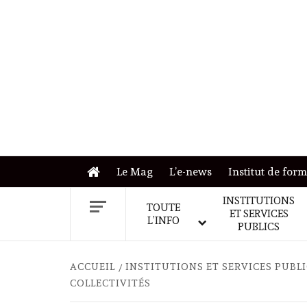
Skip
to
content
Le Mag
L’e-news
Institut de for
INSTITUTIONS
TOUTE
ET SERVICES
L’INFO
PUBLICS
ACCUEIL
INSTITUTIONS ET SERVICES PUBL
COLLECTIVITÉS