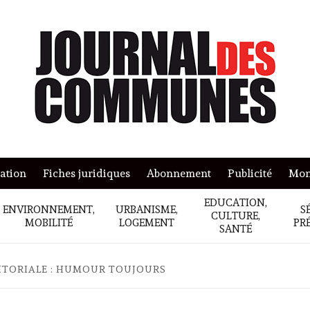
mation
Fiches juridiques
Abonnement
Publicité
Mon
EDUCATION,
ENVIRONNEMENT,
URBANISME,
S
CULTURE,
MOBILITÉ
LOGEMENT
PR
SANTÉ
RITORIALE : HUMOUR TOUJOURS