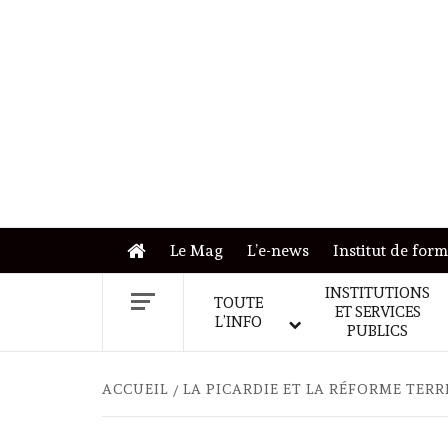
Skip
to
content
Le Mag
L’e-news
Institut de for
INSTITUTIONS
TOUTE
ET SERVICES
L’INFO
PUBLICS
ACCUEIL
LA PICARDIE ET LA RÉFORME TER