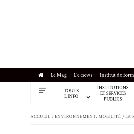
Skip
to
content
Le Mag
L’e-news
Institut de for
INSTITUTIONS
TOUTE
ET SERVICES
L’INFO
PUBLICS
ACCUEIL
ENVIRONNEMENT, MOBILITÉ
LA 