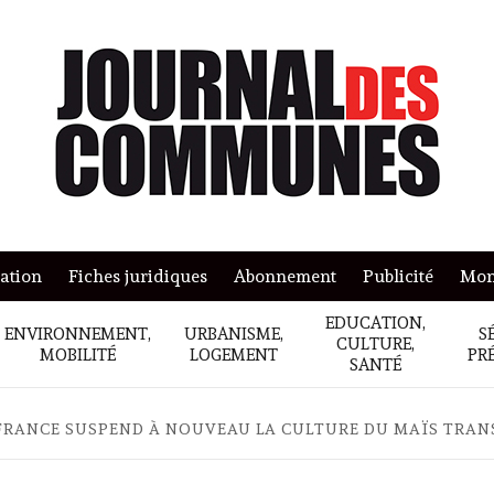
mation
Fiches juridiques
Abonnement
Publicité
Mon
EDUCATION,
ENVIRONNEMENT,
URBANISME,
S
CULTURE,
MOBILITÉ
LOGEMENT
PR
SANTÉ
FRANCE SUSPEND À NOUVEAU LA CULTURE DU MAÏS TRAN