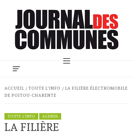
Skip
to
content
Primary
Menu
ACCUEIL
TOUTE L'INFO
LA FILIÈRE ÉLECTROMOBILE
DE POITOU-CHARENTE
TOUTE L'INFO
AGENDA
LA FILIÈRE