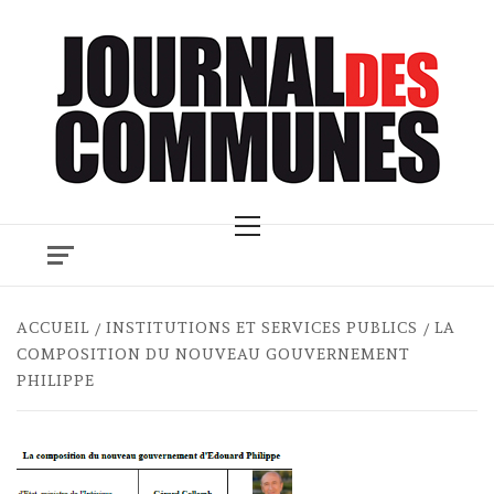
Skip
to
content
Primary
Menu
ACCUEIL
INSTITUTIONS ET SERVICES PUBLICS
LA
COMPOSITION DU NOUVEAU GOUVERNEMENT
PHILIPPE