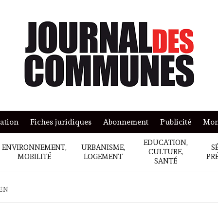
mation
Fiches juridiques
Abonnement
Publicité
Mon
EDUCATION,
ENVIRONNEMENT,
URBANISME,
S
CULTURE,
MOBILITÉ
LOGEMENT
PR
SANTÉ
EN