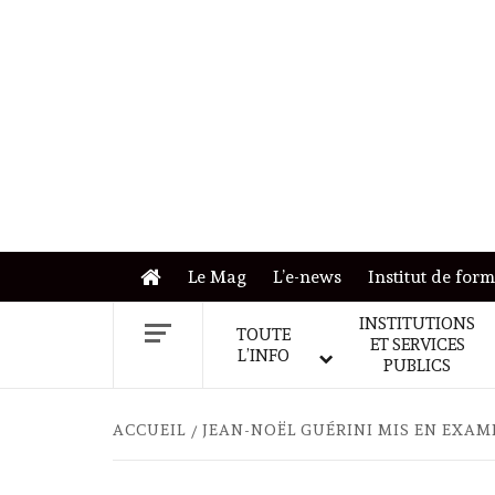
Skip
to
content
Le Mag
L’e-news
Institut de for
INSTITUTIONS
TOUTE
ET SERVICES
L’INFO
PUBLICS
ACCUEIL
JEAN-NOËL GUÉRINI MIS EN EXAM