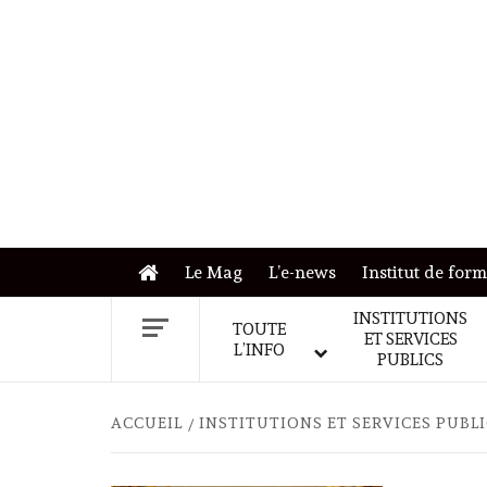
Skip
to
content
Le Mag
L’e-news
Institut de for
INSTITUTIONS
TOUTE
ET SERVICES
L’INFO
PUBLICS
ACCUEIL
INSTITUTIONS ET SERVICES PUBL