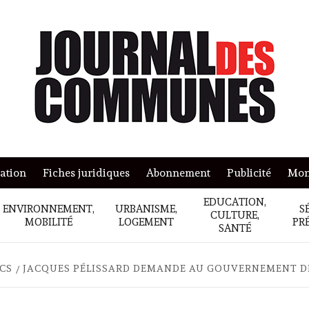
mation
Fiches juridiques
Abonnement
Publicité
Mon
EDUCATION,
ENVIRONNEMENT,
URBANISME,
S
CULTURE,
MOBILITÉ
LOGEMENT
PR
SANTÉ
ICS
JACQUES PÉLISSARD DEMANDE AU GOUVERNEMENT D