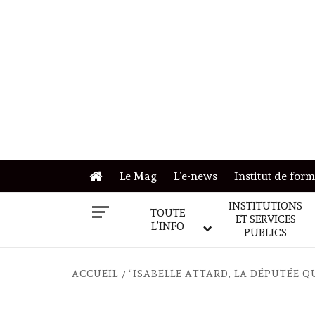
Skip
to
content
Le Mag
L’e-news
Institut de for
INSTITUTIONS
TOUTE
ET SERVICES
L’INFO
PUBLICS
ACCUEIL
“ISABELLE ATTARD, LA DÉPUTÉE 