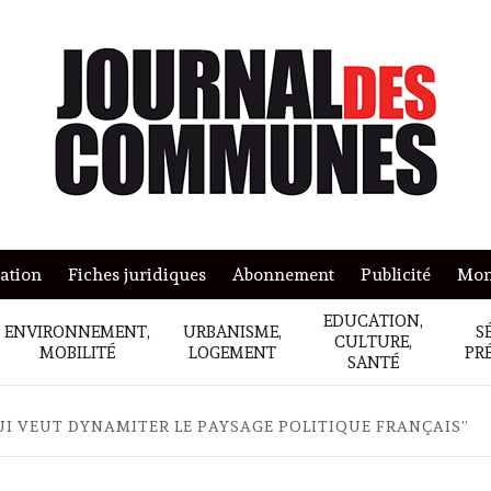
mation
Fiches juridiques
Abonnement
Publicité
Mon
EDUCATION,
ENVIRONNEMENT,
URBANISME,
S
CULTURE,
MOBILITÉ
LOGEMENT
PR
SANTÉ
QUI VEUT DYNAMITER LE PAYSAGE POLITIQUE FRANÇAIS”