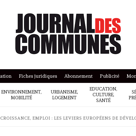
mation
Fiches juridiques
Abonnement
Publicité
Mon
EDUCATION,
ENVIRONNEMENT,
URBANISME,
S
CULTURE,
MOBILITÉ
LOGEMENT
PR
SANTÉ
 CROISSANCE, EMPLOI : LES LEVIERS EUROPÉENS DE DÉVE