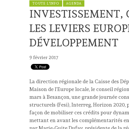
TOUTE L'INFO
AGENDA
INVESTISSEMENT, 
LES LEVIERS EUROP
DÉVELOPPEMENT
9 février 2017
La direction régionale de la Caisse des D
Maison de l’Europe locale, le conseil régi
mars à Besançon, une grande journée cons
structurels (Fesi), Interreg, Horizon 2020, p
façon de mobiliser ces crédits pour dynamis
mettant en avant les complémentarités entr
par Marie-Guite Dufay, présidente de la ré