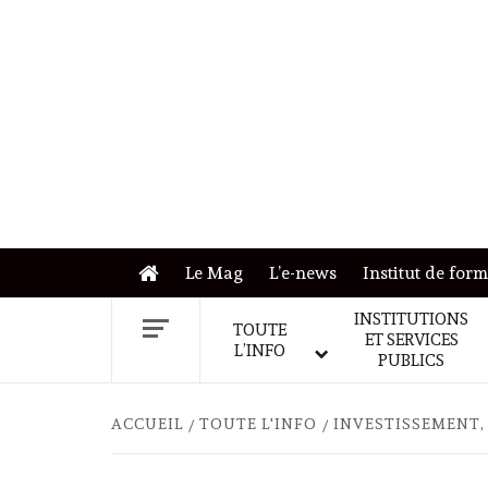
Skip
to
content
Le Mag
L’e-news
Institut de for
INSTITUTIONS
TOUTE
ET SERVICES
L’INFO
PUBLICS
ACCUEIL
TOUTE L'INFO
INVESTISSEMENT,