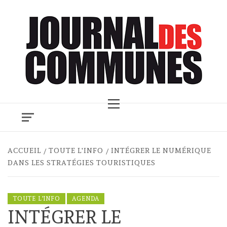
Skip
to
content
Primary
Menu
ACCUEIL
TOUTE L'INFO
INTÉGRER LE NUMÉRIQUE
DANS LES STRATÉGIES TOURISTIQUES
TOUTE L'INFO
AGENDA
INTÉGRER LE