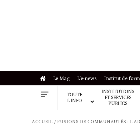
Skip
to
content
Le Mag
L’e-news
Institut de for
INSTITUTIONS
TOUTE
ET SERVICES
L’INFO
PUBLICS
ACCUEIL
FUSIONS DE COMMUNAUTÉS : L’A