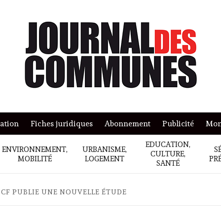
mation
Fiches juridiques
Abonnement
Publicité
Mon
EDUCATION,
ENVIRONNEMENT,
URBANISME,
S
CULTURE,
MOBILITÉ
LOGEMENT
PR
SANTÉ
DCF PUBLIE UNE NOUVELLE ÉTUDE