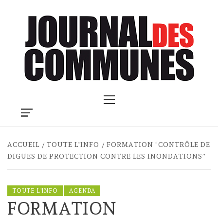
Skip
to
content
Primary
Menu
ACCUEIL
TOUTE L'INFO
FORMATION “CONTRÔLE DE
DIGUES DE PROTECTION CONTRE LES INONDATIONS”
TOUTE L'INFO
AGENDA
FORMATION