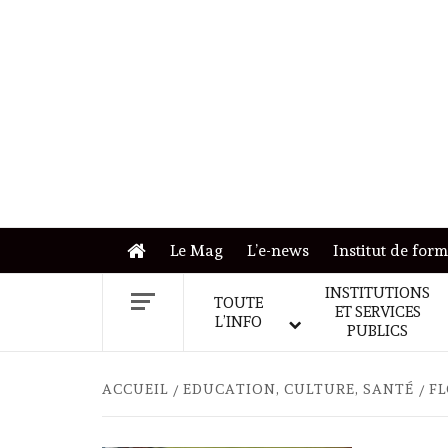
Skip
to
content
Le Mag
L’e-news
Institut de for
INSTITUTIONS
TOUTE
ET SERVICES
L’INFO
PUBLICS
ACCUEIL
EDUCATION, CULTURE, SANTÉ
FL