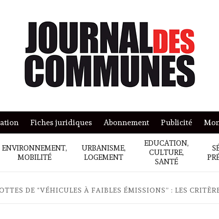
mation
Fiches juridiques
Abonnement
Publicité
Mon
EDUCATION,
ENVIRONNEMENT,
URBANISME,
S
CULTURE,
MOBILITÉ
LOGEMENT
PR
SANTÉ
OTTES DE “VÉHICULES À FAIBLES ÉMISSIONS” : LES CRIT