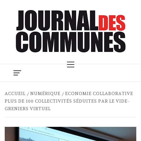
Skip
to
content
Primary
Menu
ACCUEIL
NUMÉRIQUE
ECONOMIE COLLABORATIVE
PLUS DE 100 COLLECTIVITÉS SÉDUITES PAR LE VIDE-
GRENIERS VIRTUEL