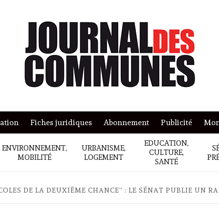
mation
Fiches juridiques
Abonnement
Publicité
Mon
EDUCATION,
ENVIRONNEMENT,
URBANISME,
S
CULTURE,
MOBILITÉ
LOGEMENT
PR
SANTÉ
COLES DE LA DEUXIÈME CHANCE” : LE SÉNAT PUBLIE UN 