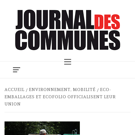
Skip
to
content
Primary
Menu
ACCUEIL
ENVIRONNEMENT, MOBILITÉ
ECO-
EMBALLAGES ET ECOFOLIO OFFICIALISENT LEUR
UNION