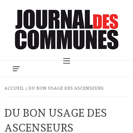
Skip
to
content
Primary
Menu
ACCUEIL
DU BON USAGE DES ASCENSEURS
DU BON USAGE DES
ASCENSEURS