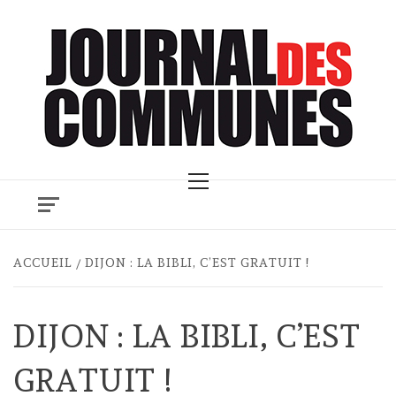
Skip
to
content
Primary
Menu
ACCUEIL
DIJON : LA BIBLI, C’EST GRATUIT !
DIJON : LA BIBLI, C’EST
GRATUIT !