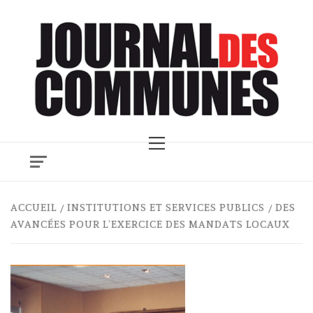
Skip
to
content
Primary
Menu
ACCUEIL
INSTITUTIONS ET SERVICES PUBLICS
DES
AVANCÉES POUR L’EXERCICE DES MANDATS LOCAUX