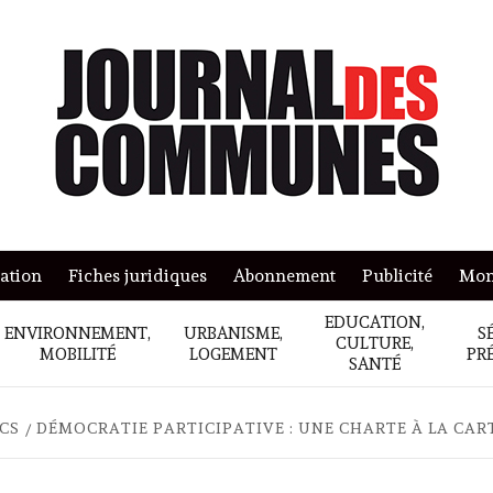
mation
Fiches juridiques
Abonnement
Publicité
Mon
EDUCATION,
ENVIRONNEMENT,
URBANISME,
S
CULTURE,
MOBILITÉ
LOGEMENT
PR
SANTÉ
ICS
DÉMOCRATIE PARTICIPATIVE : UNE CHARTE À LA CAR