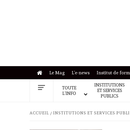
Skip
to
content
Le Mag
L’e-news
Institut de for
INSTITUTIONS
TOUTE
ET SERVICES
L’INFO
PUBLICS
ACCUEIL
INSTITUTIONS ET SERVICES PUBL