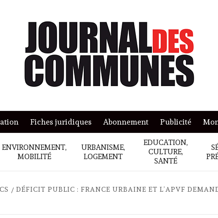
mation
Fiches juridiques
Abonnement
Publicité
Mon
EDUCATION,
ENVIRONNEMENT,
URBANISME,
S
CULTURE,
MOBILITÉ
LOGEMENT
PR
SANTÉ
ICS
DÉFICIT PUBLIC : FRANCE URBAINE ET L’APVF DEMA