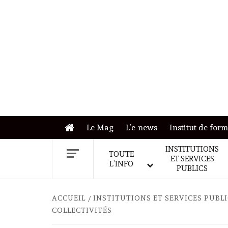
Skip
to
content
Le Mag
L’e-news
Institut de for
INSTITUTIONS
TOUTE
ET SERVICES
L’INFO
PUBLICS
ACCUEIL
INSTITUTIONS ET SERVICES PUBL
COLLECTIVITÉS