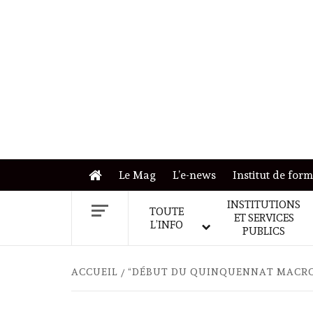
Skip
to
content
Le Mag
L’e-news
Institut de for
INSTITUTIONS
TOUTE
ET SERVICES
L’INFO
PUBLICS
ACCUEIL
“DÉBUT DU QUINQUENNAT MACRON