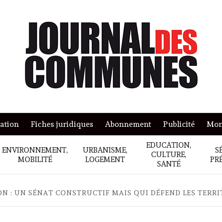
mation
Fiches juridiques
Abonnement
Publicité
Mon
EDUCATION,
ENVIRONNEMENT,
URBANISME,
S
CULTURE,
MOBILITÉ
LOGEMENT
PR
SANTÉ
 : UN SÉNAT CONSTRUCTIF MAIS QUI DÉFEND LES TERRI