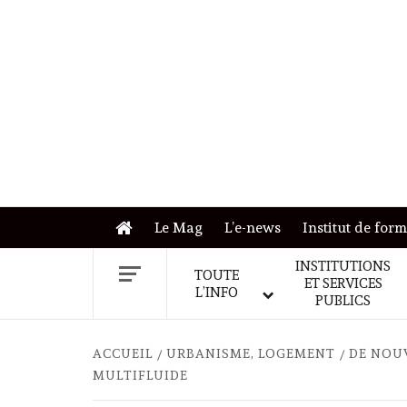
Skip
to
content
Le Mag
L’e-news
Institut de for
INSTITUTIONS
TOUTE
ET SERVICES
L’INFO
PUBLICS
ACCUEIL
URBANISME, LOGEMENT
DE NOUV
MULTIFLUIDE