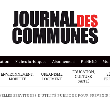
mation
Fiches juridiques
Abonnement
Publicité
Mon
EDUCATION,
ENVIRONNEMENT,
URBANISME,
S
CULTURE,
MOBILITÉ
LOGEMENT
PR
SANTÉ
ELLES SERVITUDES D’UTILITÉ PUBLIQUE POUR PRÉVENIR