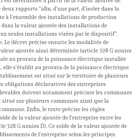
ci est déterminée à partir de la valeur ajoutée de
deux rapports “afin, d’une part, d’isoler dans la
nte à l’ensemble des installations de production
r dans la valeur ajoutée des installations de
ux seules installations visées par le dispositif”,
. Le décret précise ensuite les modalités de
valeur ajoutée ainsi déterminée (article 328 G nonies
tuée au prorata de la puissance électrique installée
elle s’établit au prorata de la puissance électrique
blissement est situé sur le territoire de plusieurs
es obligations déclaratives des entreprises
 redevables doivent notamment préciser les communes
 situé sur plusieurs communes ainsi que la
commune. Enfin, le texte précise les règles
lde de la valeur ajoutée de l’entreprise entre les
cle 328 G nonies D). Ce solde de la valeur ajoutée de
ablissements de l’entreprise selon les principes