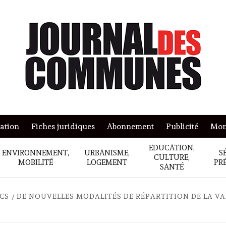
mation
Fiches juridiques
Abonnement
Publicité
Mon
EDUCATION,
ENVIRONNEMENT,
URBANISME,
S
CULTURE,
MOBILITÉ
LOGEMENT
PR
SANTÉ
ICS
DE NOUVELLES MODALITÉS DE RÉPARTITION DE LA V