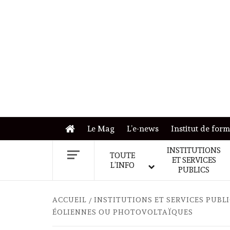
Skip
to
content
Le Mag
L’e-news
Institut de for
INSTITUTIONS
TOUTE
ET SERVICES
L’INFO
PUBLICS
ACCUEIL
INSTITUTIONS ET SERVICES PUBL
ÉOLIENNES OU PHOTOVOLTAÏQUES