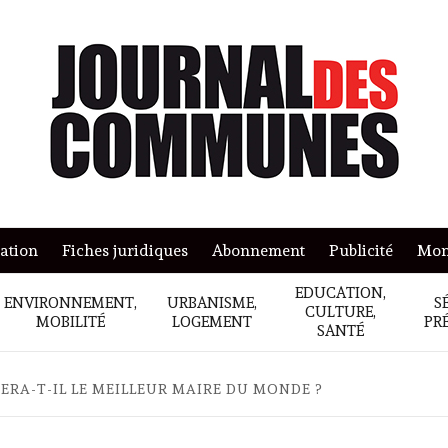
mation
Fiches juridiques
Abonnement
Publicité
Mon
EDUCATION,
ENVIRONNEMENT,
URBANISME,
S
CULTURE,
MOBILITÉ
LOGEMENT
PR
SANTÉ
ERA-T-IL LE MEILLEUR MAIRE DU MONDE ?