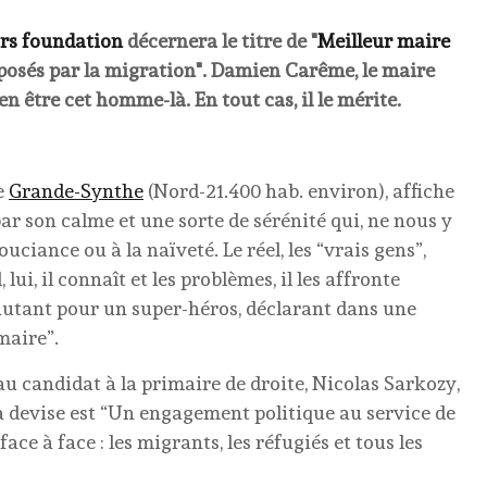
rs foundation
décernera le titre de "
Meilleur maire
fis posés par la migration". Damien Carême, le maire
 être cet homme-là. En tout cas, il le mérite.
e
Grande-Synthe
(Nord-21.400 hab. environ), affiche
ar son calme et une sorte de sérénité qui, ne nous y
ciance ou à la naïveté. Le réel, les “vrais gens”,
ui, il connaît et les problèmes, il les affronte
autant pour un super-héros, déclarant dans une
maire”.
 au candidat à la primaire de droite, Nicolas Sarkozy,
a devise est “Un engagement politique au service de
ce à face : les migrants, les réfugiés et tous les