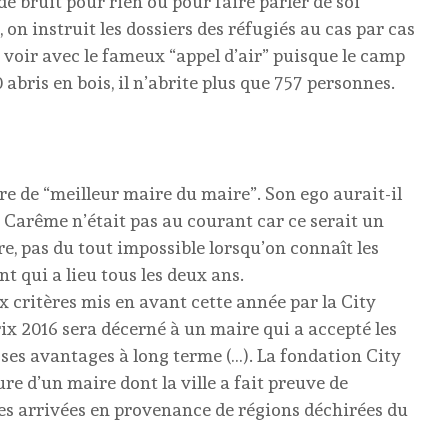
 bruit pour rien ou pour faire parler de soi
on instruit les dossiers des réfugiés au cas par cas
à voir avec le fameux “appel d’air” puisque le camp
ris en bois, il n’abrite plus que 757 personnes.
re de “meilleur maire du maire”. Son ego aurait-il
 Carême n’était pas au courant car ce serait un
, pas du tout impossible lorsqu’on connaît les
t qui a lieu tous les deux ans.
x critères mis en avant cette année par la City
ix 2016 sera décerné à un maire qui a accepté les
 ses avantages à long terme (…). La fondation City
 d’un maire dont la ville a fait preuve de
res arrivées en provenance de régions déchirées du