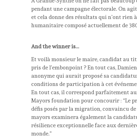
A Grande-Synthe on ne fait pas beaucoup de
pendant une campagne électorale. On agit, 
et cela donne des résultats qui n’ont rien 
humanitaire composé actuellement de 380 ab
And the winner is…
Et voilà monsieur le maire, candidat au tit
pris de l’embonpoint ? En tout cas, Damien
anonyme qui aurait proposé sa candidature
conditions de participation à cet événemen
En tout cas, il correspond parfaitement au
Mayors foundation pour concourir : “Le pr
défis posés par la migration, convaincu de
mayors examinera également la candidature
résilience exceptionnelle face aux derniè
monde.”