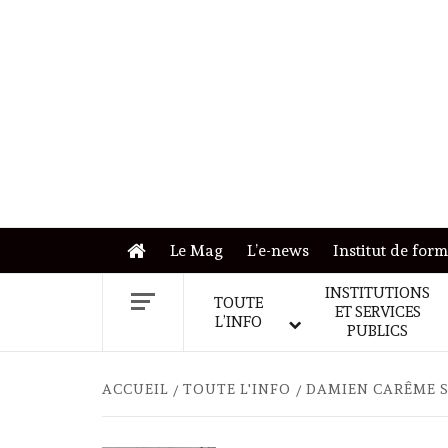
Skip
to
content
Le Mag
L’e-news
Institut de for
INSTITUTIONS
TOUTE
ET SERVICES
L’INFO
PUBLICS
ACCUEIL
TOUTE L'INFO
DAMIEN CARÊME S